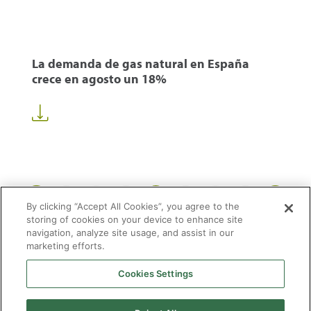
La demanda de gas natural en España
crece en agosto un 18%
1
31
32
33
58
...
...
By clicking “Accept All Cookies”, you agree to the
storing of cookies on your device to enhance site
navigation, analyze site usage, and assist in our
marketing efforts.
Cookies Settings
2026 © Enagás S.A. Todos los derechos reservados
Aviso legal
Politica de privacidad
Cookies
Mapa Web
Accesibilidad
Gas