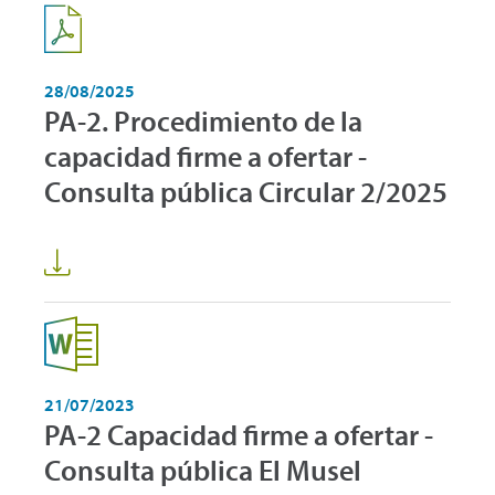
28/08/2025
PA-2. Procedimiento de la
capacidad firme a ofertar -
Consulta pública Circular 2/2025
21/07/2023
PA-2 Capacidad firme a ofertar -
Consulta pública El Musel