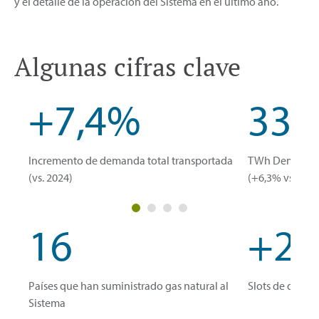
y el detalle de la operación del Sistema en el último año.
Algunas cifras clave
+7,4%
331
Incremento de demanda total transportada
TWh Demanda n
(vs. 2024)
(+6,3% vs. 202
16
+24
Países que han suministrado gas natural al
Slots de desca
Sistema