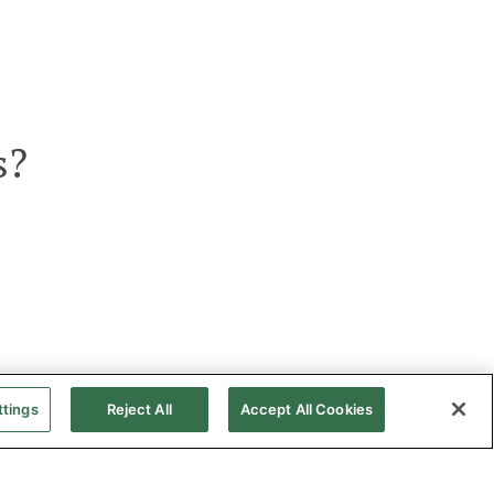
s?
ttings
Reject All
Accept All Cookies
kies
Mapa Web
Accesibilidad
Gas natural