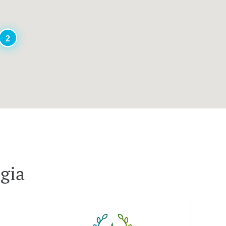
2
egia