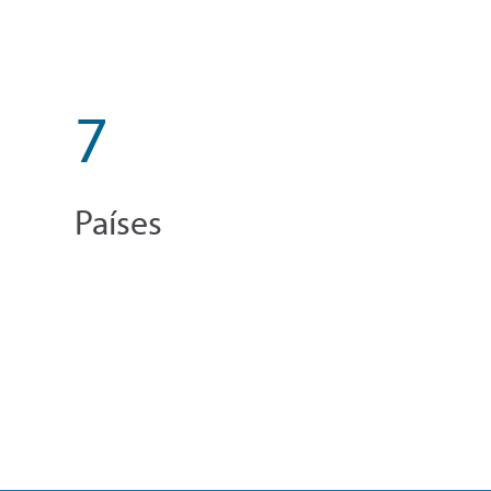
7
Países