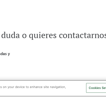
 duda o quieres contactarno
adas y
es on your device to enhance site navigation,
Cookies Se
A. Todos los derechos reservados
Aviso legal
Politica de privacidad
Coo