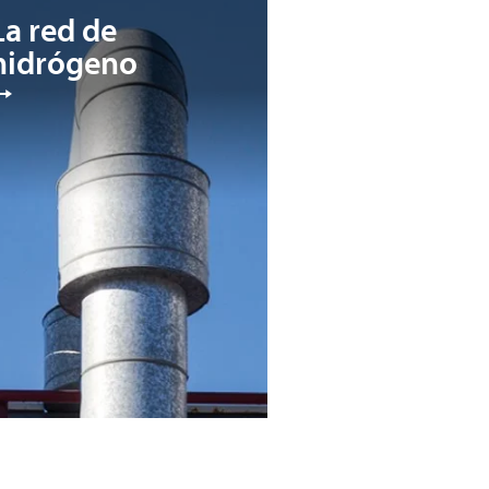
La red de
hidrógeno