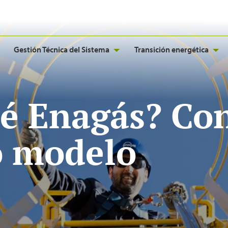
Gestión Técnica del Sistema
Transición energética
ué Enagás? Co
o modelo