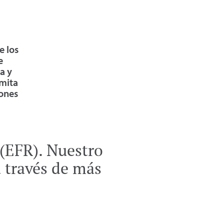
e los
e
a y
rmita
iones
(EFR). Nuestro
 través de más