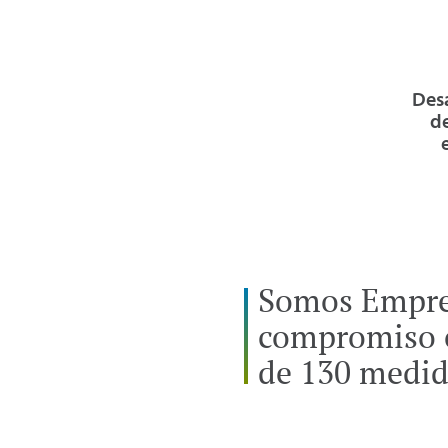
Desa
de
Somos Empres
compromiso c
de 130 medid