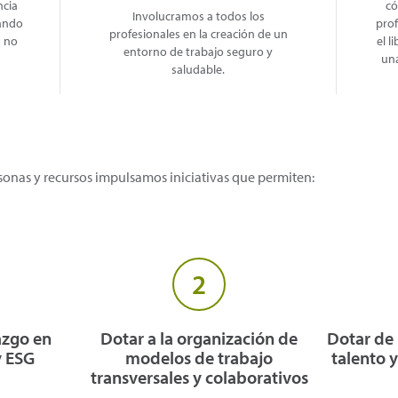
ncia
có
Involucramos a todos los
rando
prof
profesionales en la creación de un
a no
el l
entorno de trabajo seguro y
una
saludable.
sonas y recursos impulsamos iniciativas que permiten:
2
azgo en
Dotar a la organización de
Dotar de
y ESG
modelos de trabajo
talento 
transversales y colaborativos