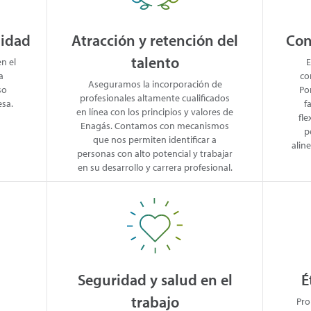
lidad
Atracción y retención del
Con
talento
n el
E
a
co
Aseguramos la incorporación de
so
Po
profesionales altamente cualificados
esa.
f
en línea con los principios y valores de
fle
Enagás. Contamos con mecanismos
p
que nos permiten identificar a
alin
personas con alto potencial y trabajar
en su desarrollo y carrera profesional.
Seguridad y salud en el
É
trabajo
Pro