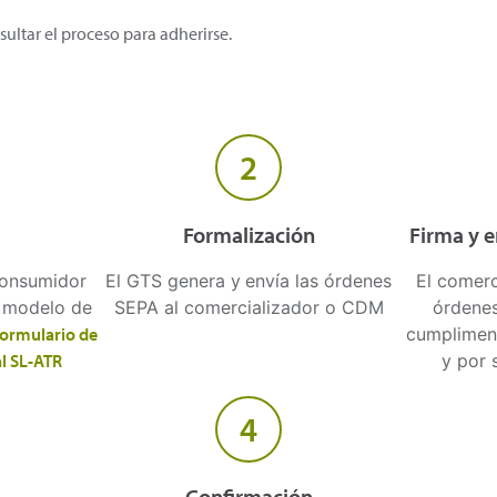
ultar el proceso para adherirse.
2
Formalización
Firma y 
consumidor
El GTS genera y
envía las órdenes
El comerc
l modelo de
SEPA al comercializador o CDM
órdene
ormulario de
cumpliment
al SL-ATR
y por 
4
Confirmación