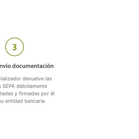
3
envío documentación
ializador devuelve las
s SEPA debidamente
adas y firmadas por él
su entidad bancaria