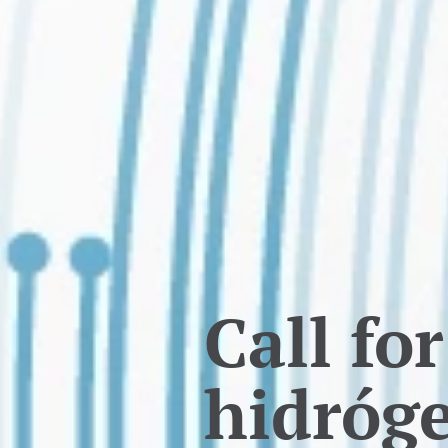
Call for
hidróg