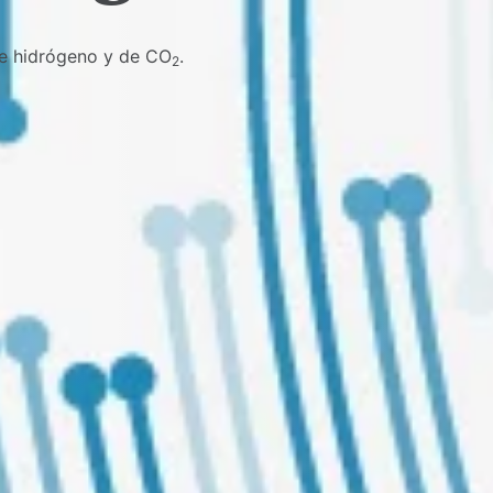
 de hidrógeno y de CO
.
2