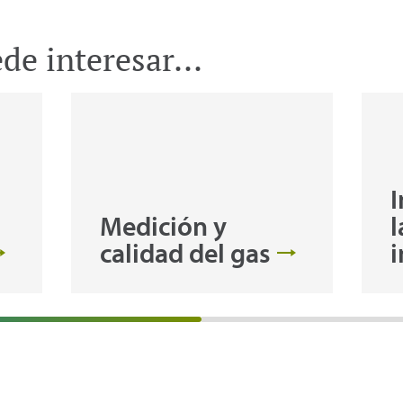
e interesar...
I
Medición y
l
calidad del gas
i