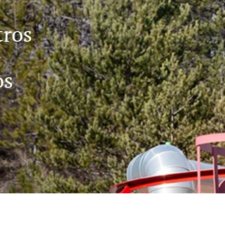
tros
os