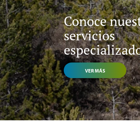
Conoce nues
servicios
especializad
VER MÁS