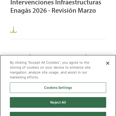
Intervenciones Infraestructuras
Enagás 2026 - Revisión Marzo
1
2
3
41
...
By clicking “Accept All Cookies”, you agree to the
storing of cookies on your device to enhance site
navigation, analyze site usage, and assist in our
marketing efforts.
Cookies Settings
2026 © Enagás S.A. Todos los derechos reservados
Aviso legal
Politica de privacidad
Cookies
Mapa Web
Accesibilidad
Gas
Reject All
natural