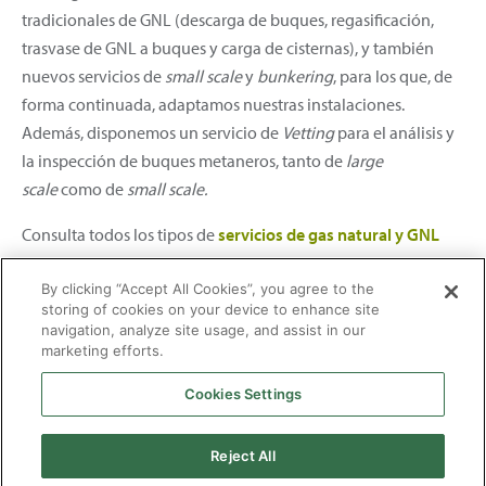
tradicionales de GNL (descarga de buques, regasificación,
trasvase de GNL a buques y carga de cisternas), y también
nuevos servicios de
small scale
y
bunkering
, para los que, de
forma continuada, adaptamos nuestras instalaciones.
Además, disponemos un servicio de
Vetting
para el análisis y
la inspección de buques metaneros, tanto de
large
scale
como de
small scale.
Consulta todos los tipos de
servicios de gas natural y GNL
que prestamos.
By clicking “Accept All Cookies”, you agree to the
storing of cookies on your device to enhance site
navigation, analyze site usage, and assist in our
marketing efforts.
Cookies Settings
2026 © Enagás S.A. Todos los derechos reservados
Aviso legal
Politica de privacidad
Cookies
Mapa Web
Accesibilidad
Gas
Reject All
natural