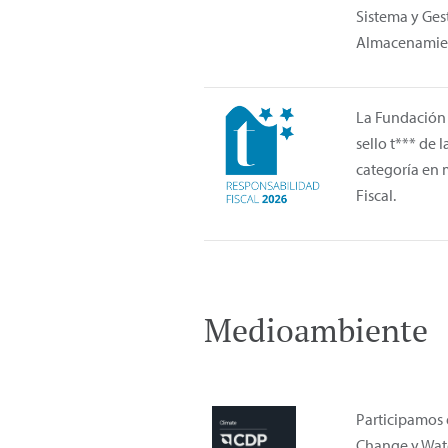
Sistema y Ges
Almacenamien
La Fundación 
sello t*** de
categoría en 
Fiscal.
Medioambiente
Participamos 
Change y Wate