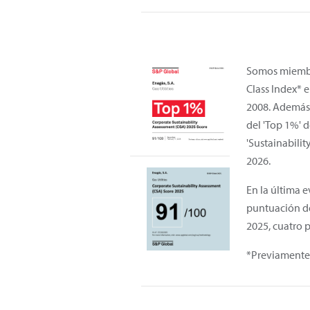
Somos miembr
Class Index* e
2008. Además,
del 'Top 1%' d
'Sustainabili
2026.
En la última 
puntuación de
2025, cuatro 
*Previamente 