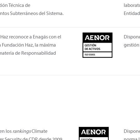
tión Técnica de
laborat
tos Subterráneos del Sistema.
Entidad
Haz reconoce a Enagás con el
Dispone
 la Fundación Haz, la máxima
gestión 
materia de Responsabilidad
en los
rankings
Climate
Dispone
r Security de CDP desde 2009.
norma I