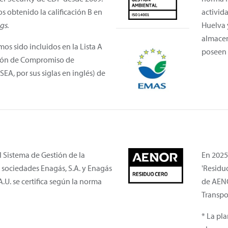
s obtenido la calificación B en
activid
gs
.
Huelva 
almacen
os sido incluidos en la Lista A
poseen 
ción de Compromiso de
EA, por sus siglas en inglés) de
l Sistema de Gestión de la
En 2025
s sociedades Enagás, S.A. y Enagás
'Residu
A.U. se certifica según la norma
de AENO
Transpor
* La pl