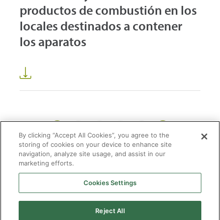
productos de combustión en los
locales destinados a contener
los aparatos
1
2
3
13
...
By clicking “Accept All Cookies”, you agree to the
storing of cookies on your device to enhance site
navigation, analyze site usage, and assist in our
marketing efforts.
Cookies Settings
2026 © Enagás S.A. Todos los derechos reservados
Aviso legal
Politica de privacidad
Cookies
Mapa Web
Accesibilidad
Gas
Reject All
natural