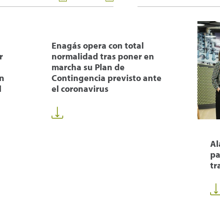
Enagás opera con total
r
normalidad tras poner en
marcha su Plan de
ón
Contingencia previsto ante
l
el coronavirus
Al
pa
tr