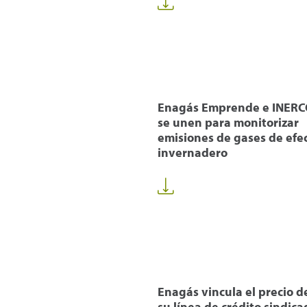
Enagás Emprende e INER
se unen para monitorizar
emisiones de gases de efe
invernadero
Enagás vincula el precio d
su línea de crédito sindica