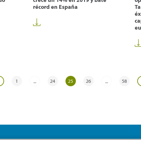
récord en España
Ta
éx
ca
eu
1
24
25
26
58
...
...