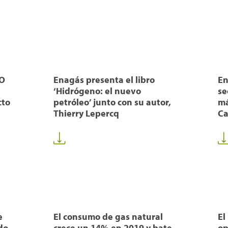
CO
Enagás presenta el libro
En
‘Hidrógeno: el nuevo
se
cto
petróleo’ junto con su autor,
má
Thierry Lepercq
Ca
e
El consumo de gas natural
El
do
crece un 14% en 2019 y bate
op