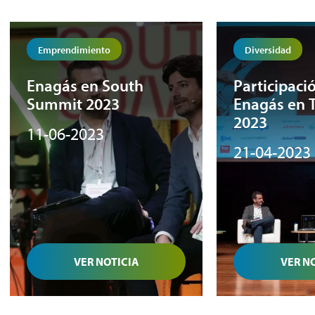
Emprendimiento
Diversidad
Enagás en South
Participaci
Summit 2023
Enagás en 
2023
11-06-2023
21-04-2023
VER NOTICIA
VER N