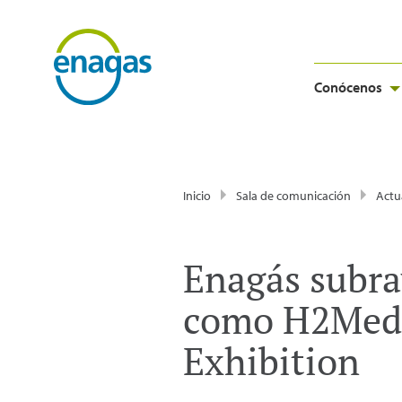
Conócenos
Inicio
Sala de comunicación
Actu
Enagás subray
como H2Med 
Exhibition