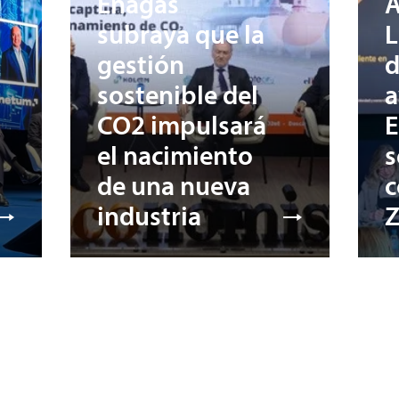
Enagás
A
subraya que la
L
gestión
d
sostenible del
a
CO2 impulsará
E
el nacimiento
s
de una nueva
c
industria
Z