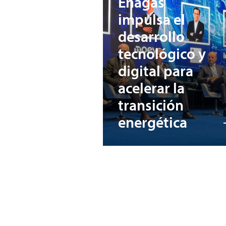
Enagás
impulsa el
desarrollo
tecnológico y
digital para
acelerar la
transición
energética