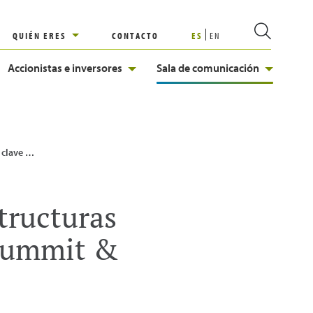
QUIÉN ERES
CONTACTO
ES
EN
Accionistas e inversores
Sala de comunicación
en Summit & Exhibition
structuras
Summit &