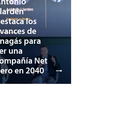
ntonio
lardén
estaca los
vances de
nagás para
er una
ompañía Net
ero en 2040