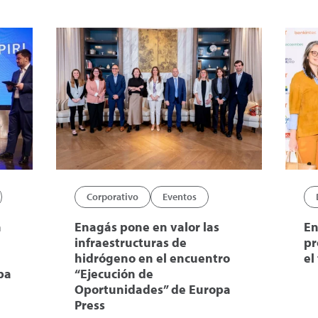
Corporativo
Eventos
n
Enagás pone en valor las
En
infraestructuras de
pr
hidrógeno en el encuentro
el
pa
“Ejecución de
Oportunidades” de Europa
Press