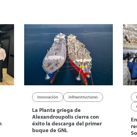
Innovación
Infraestructuras
La Planta griega de
Alexandroupolis cierra con
En
n
éxito la descarga del primer
re
buque de GNL
So