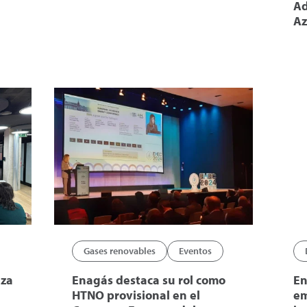
Ad
Az
Gases renovables
Eventos
iza
Enagás destaca su rol como
En
HTNO provisional en el
em