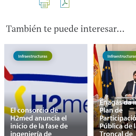
También te puede interesar...
Infraestructuras
Infraestructura
Enagás da in
El consorcio de
Plan de
H2med anuncia el
Participaci
inicio de la fase de
Pública de 
ingeniería de
Troncal de