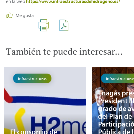
en la web
https://www.infraestructurasdehidrogeno.es/
Me gusta
También te puede interesar...
Infraestructuras
Infraestructura
Enagás pres
President Ill
grado de a
del Plan de
Participaci
El consorcio de
Pública de 