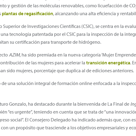
ento y gestión de las moléculas renovables, como licuefacción de CO
s
plantas de regasificación
, alcanzando una alta eficiencia y rentabi
Superior de Investigaciones Científicas (CSIC), se centra en la eva
 una tecnología patentada por el CSIC para la inspección de la inte
itan su certificación para transporte de hidrógeno.
yecto
AZIM
, ha sido premiada en la nueva categoría ‘Mujer Emprended
ntribución de las mujeres para acelerar la
transición energética
. 
han sido mujeres, porcentaje que duplica al de ediciones anteriores.
lo de una solución integral de formación online enfocada a la inspe
turo Gonzalo, ha destacado durante la bienvenida de La Final de
In
ién “es urgente”, teniendo en cuenta que se trata de “una innovaci
reso social”. El Consejero Delegado ha indicado además que, con es
a con un propósito que trasciende a los objetivos empresariales y ec