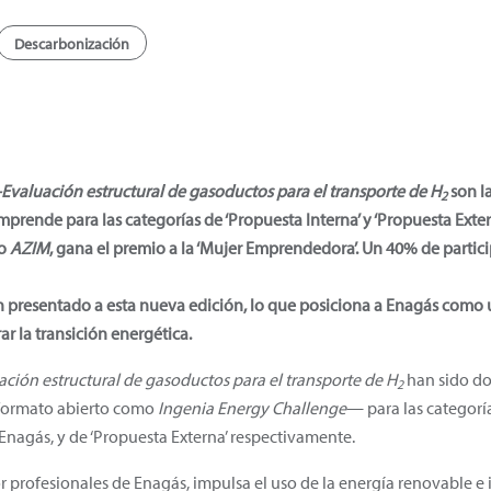
Descarbonización
Evaluación estructural de gasoductos para el transporte de H
son
l
2
prende para las categorías de ‘Propuesta Interna’ y ‘Propuesta Exte
to
AZIM
, gana el premio a la ‘Mujer Emprendedora’. Un 40% de partic
han presentado a esta nueva edición, lo que posiciona a Enagás com
ar la transición energética.
ción estructural de gasoductos para el transporte de H
han sido do
2
 formato abierto como
Ingenia Energy Challenge
— para las categoría
nagás, y de ‘Propuesta Externa’ respectivamente.
or profesionales de Enagás, impulsa el uso de la energía renovable e