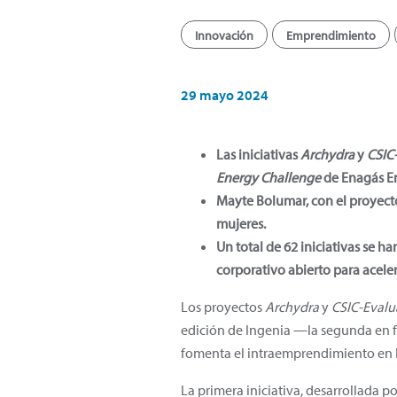
Innovación
Emprendimiento
29 mayo 2024
Las iniciativas
Archydra
y
CSIC-
Energy Challenge
de Enagás Em
Mayte Bolumar, con el proyec
mujeres.
Un total de 62 iniciativas se 
corporativo abierto para aceler
Los proyectos
Archydra
y
CSIC-Evalua
edición de Ingenia —la segunda en
fomenta el intraemprendimiento en E
La primera iniciativa, desarrollada p