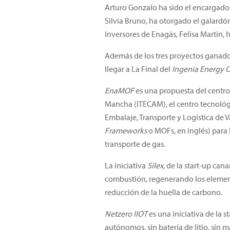
Arturo Gonzalo ha sido el encargado d
Silvia Bruno, ha otorgado el galardón
Inversores de Enagás, Felisa Martín,
Además de los tres proyectos ganado
llegar a La Final del
Ingenia Energy 
EnaMOF
es una propuesta del centro 
Mancha (ITECAM), el centro tecnológi
Embalaje, Transporte y Logística de 
Frameworks
o MOFs, en inglés) para
transporte de gas.
La iniciativa
Silex
,
de la start-up can
combustión, regenerando los elemento
reducción de la huella de carbono.
Netzero IIOT
es una iniciativa de la s
autónomos, sin batería de litio, sin