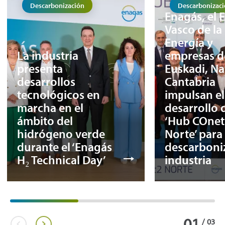
Descarbonización
Descarbonizac
Enagás, el 
Vasco de la
Energía y
La industria
empresas d
presenta
Euskadi, Na
desarrollos
Cantabria
tecnológicos en
impulsan el
marcha en el
desarrollo 
ámbito del
‘Hub COnet
hidrógeno verde
Norte’ para
durante el ‘Enagás
descarboniz
H₂ Technical Day’
industria
01
/
03