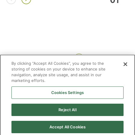
Compartir:
By clicking “Accept All Cookies”, you agree to the
storing of cookies on your device to enhance site
navigation, analyze site usage, and assist in our
marketing efforts.
Cookies Settings
2026 © Enagás S.A. Todos los derechos reservados
Aviso legal
Politica de privacidad
Cookies
Mapa Web
Accesibilidad
Gas
Reject All
natural
Accept All Cookies