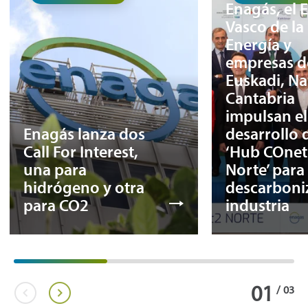
Enagás, el 
Vasco de la
Energía y
empresas d
Euskadi, Na
Cantabria
impulsan el
Enagás lanza dos
desarrollo 
Call For Interest,
‘Hub COnet
una para
Norte’ para
hidrógeno y otra
descarboniz
para CO2
industria
01
/
03