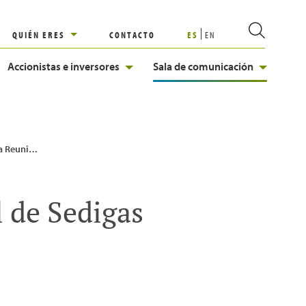
QUIÉN ERES
CONTACTO
ES
EN
Accionistas e inversores
Sala de comunicación
l de Sedigas
 de Sedigas