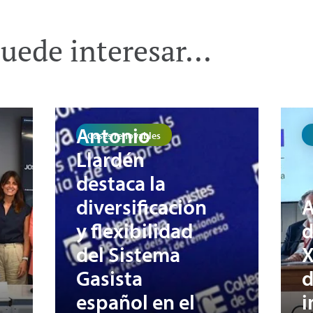
uede interesar...
Antonio
Gases renovables
Llardén
destaca la
diversificación
A
y flexibilidad
d
del Sistema
X
Gasista
d
español en el
i