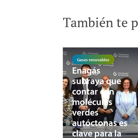
También te p
Gases renovables
Enagás
subraya que
contar con
moléculas
verdes
autóctonas es
clave para la