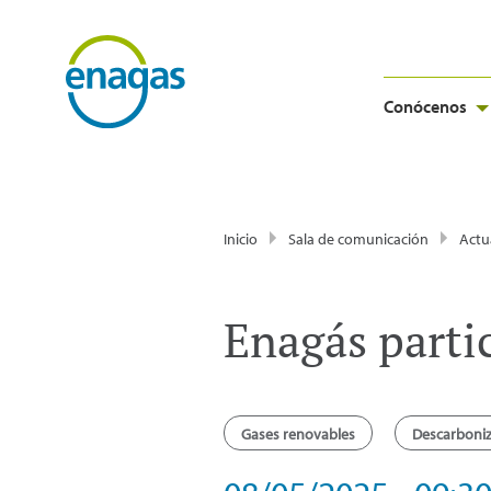
Conócenos
Inicio
Sala de comunicación
Actu
Enagás parti
Gases renovables
Descarboni