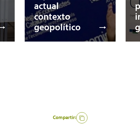
actual
p
contexto
i
geopolítico
g
Compartir: