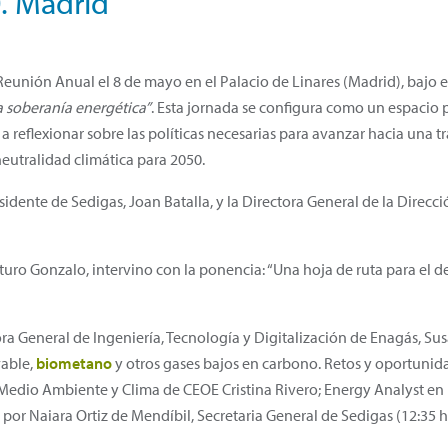
0. Madrid
 Reunión Anual el 8 de mayo en el Palacio de Linares (Madrid), bajo 
a soberanía energética”
. Esta jornada se configura como un espacio p
a reflexionar sobre las políticas necesarias para avanzar hacia una t
neutralidad climática para 2050.
idente de Sedigas, Joan Batalla, y la Directora General de la Direcc
uro Gonzalo, intervino con la ponencia: “Una hoja de ruta para el d
ra General de Ingeniería, Tecnología y Digitalización de Enagás, S
vable,
biometano
y otros gases bajos en carbono. Retos y oportunida
Medio Ambiente y Clima de CEOE Cristina Rivero; Energy Analyst en l
por Naiara Ortiz de Mendíbil, Secretaria General de Sedigas (12:35 h