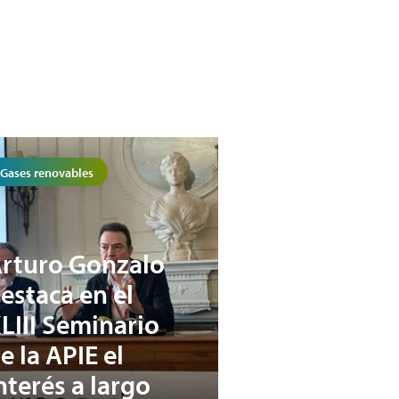
Gases renovables
rturo Gonzalo
estaca en el
LIII Seminario
e la APIE el
nterés a largo