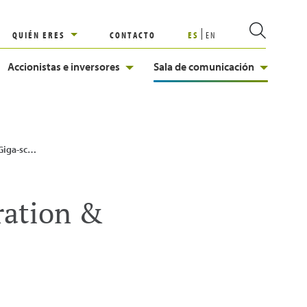
QUIÉN ERES
CONTACTO
ES
EN
Accionistas e inversores
Sala de comunicación
nvestment Summit
ration &