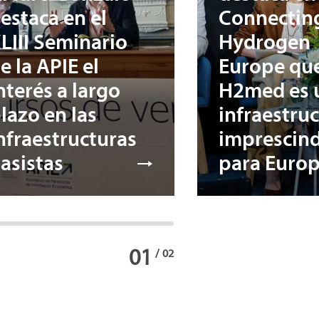
estaca en el
Connectin
LIII Seminario
Hydrogen
e la APIE el
Europe qu
nterés a largo
H2med es 
lazo en las
infraestru
nfraestructuras
imprescind
asistas
para Euro
01
/
02