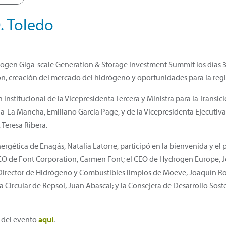
. Toledo
gen Giga-scale Generation & Storage Investment Summit los días 3 y 
ón, creación del mercado del hidrógeno y oportunidades para la reg
institucional de la Vicepresidenta Tercera y Ministra para la Transi
la-La Mancha, Emiliano García Page, y de la Vicepresidenta Ejecutiva
Teresa Ribera.
ergética de Enagás, Natalia Latorre, participó en la bienvenida y el 
a CEO de Font Corporation, Carmen Font; el CEO de Hydrogen Europe, J
 Director de Hidrógeno y Combustibles limpios de Moeve, Joaquín Ro
 Circular de Repsol, Juan Abascal; y la Consejera de Desarrollo Sost
 del evento
aquí
.