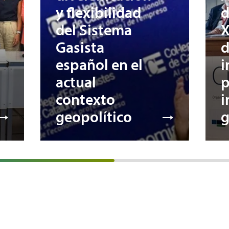
y flexibilidad
d
del Sistema
X
Gasista
d
español en el
i
actual
p
contexto
i
geopolítico
g