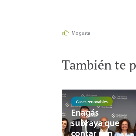
Me gusta
También te p
Gases renovables
Enagás
subraya que
contar con