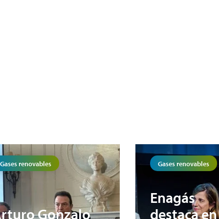
Gases renovables
Gases renovables
Enagás
rturo Gonzalo
destaca en 