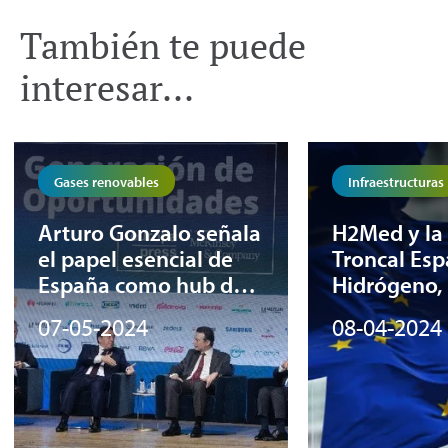
También te puede
interesar...
Gases renovables
Infraestructuras
Arturo Gonzalo señala
H2Med y la
el papel esencial de
Troncal Esp
España como hub de
Hidrógeno, 
hidrógeno verde para
en la lista d
07-05-2024
08-04-2024
reforzar la autonomía
europea de
estratégica de Europa
de Interés