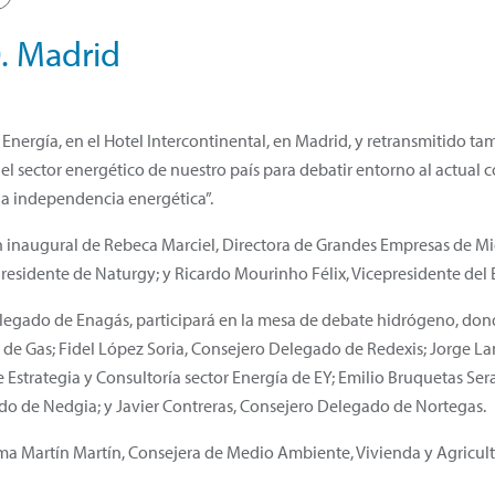
0. Madrid
 Energía, en el Hotel Intercontinental, en Madrid, y retransmitido t
 del sector energético de nuestro país para debatir entorno al actual
 la independencia energética”.
n inaugural de Rebeca Marciel, Directora de Grandes Empresas de Mic
Presidente de Naturgy; y Ricardo Mourinho Félix, Vicepresidente del
elegado de Enagás, participará en la mesa de debate hidrógeno, do
 de Gas; Fidel López Soria, Consejero Delegado de Redexis; Jorge L
Estrategia y Consultoría sector Energía de EY; Emilio Bruquetas Ser
do de Nedgia; y Javier Contreras, Consejero Delegado de Nortegas.
loma Martín Martín, Consejera de Medio Ambiente, Vivienda y Agricu