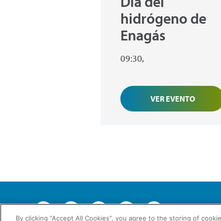
Día del
hidrógeno de
Enagás
09:30,
VER EVENTO
2026 © Enagás S.
By clicking “Accept All Cookies”, you agree to the storing of cooki