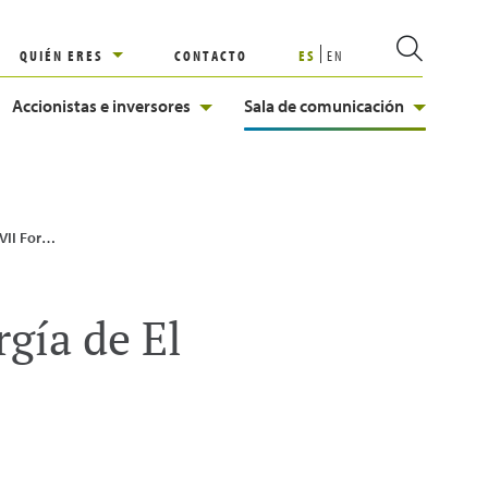
QUIÉN ERES
CONTACTO
ES
EN
Accionistas e inversores
Sala de comunicación
El Economista
gía de El