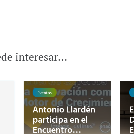
e interesar...
Eventos
Antonio Llardén
E
participa en el
D
Encuentro
E