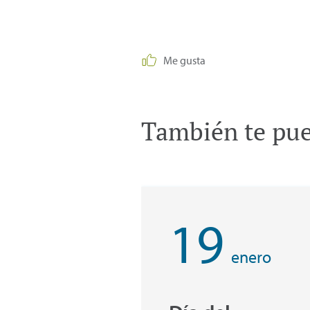
Me gusta
También te pued
19
enero