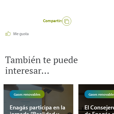
Compartir:
Me gusta
También te puede
interesar...
Gases renovables
Gases renovable
Enagás participa en la
El Conseje
jornada “Realidad y
de Enagás 