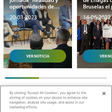
oportunidades de
Bruselas el
desarrollo de
ibérico en e
20-03-2023
14-06-2022
biometano en España”
hidrógeno
VER NOTICIA
VER N
01
/
03
By clicking “Accept All Cookies”, you agree to the
storing of cookies on your device to enhance site
navigation, analyze site usage, and assist in our
marketing efforts.