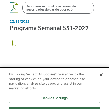
Programa semanal provisional de
necesidades de gas de operación
22/12/2022
Programa Semanal S51-2022
1
2
3
59
...
By clicking “Accept All Cookies”, you agree to the
storing of cookies on your device to enhance site
navigation, analyze site usage, and assist in our
marketing efforts.
Cookies Settings
2026 © Enagás S.A. Todos los derechos reservados
Aviso legal
Politica de privacidad
Cookies
Mapa Web
Accesibilidad
Gas