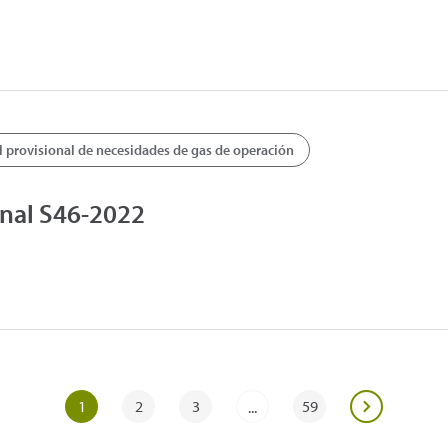
provisional de necesidades de gas de operación
nal S46-2022
1
2
3
59
...