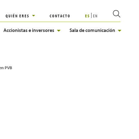
QUIÉN ERES
CONTACTO
ES
EN
Accionistas e inversores
Sala de comunicación
 en PVB