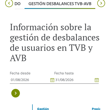
SUFRAGADO
GESTIÓN DESBALANCES TVB-AVB
REGI
Información sobre la
gestión de desbalances
de usuarios en TVB y
AVB
Fecha desde
Fecha hasta
Gestión
Precio