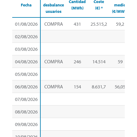
Cantidad
Coste
Fecha
desbalance
medio
(MWh)
(€) *
usuarios
(€/MWh)
(
01/08/2026
COMPRA
431
25.515,2
59,2
02/08/2026
03/08/2026
04/08/2026
COMPRA
246
14.514
59
05/08/2026
06/08/2026
COMPRA
154
8.631,7
56,05
07/08/2026
08/08/2026
09/08/2026
10/08/2026