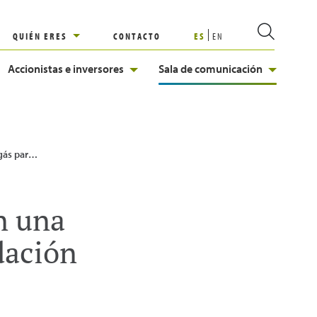
QUIÉN ERES
CONTACTO
ES
EN
Accionistas e inversores
Sala de comunicación
 la Fundación Valentia
n una
dación