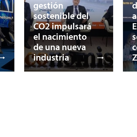
gestión
d
sostenible del
a
CO2 impulsará
E
el nacimiento
s
de una nueva
c
industria
Z