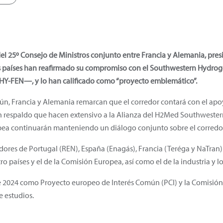
del 25º Consejo de Ministros conjunto entre Francia y Alemania, pr
os países han reafirmado su compromiso con el Southwestern Hydrog
HY-FEN—, y lo han calificado como “proyecto emblemático”.
, Francia y Alemania remarcan que el corredor contará con el apo
n respaldo que hacen extensivo a la Alianza del H2Med Southwestern
pea continuarán manteniendo un diálogo conjunto sobre el corredo
ores de Portugal (REN), España (Enagás), Francia (Teréga y NaTran)
 países y el de la Comisión Europea, así como el de la industria y los
de 2024 como Proyecto europeo de Interés Común (PCI) y la Comisión
e estudios.