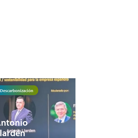
Descarbonización
ntonio
lardén