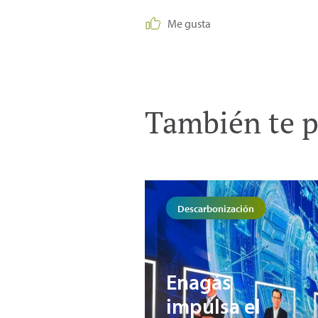
Me gusta
También te p
Descarbonización
Enagás
impulsa el