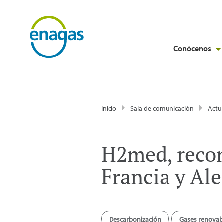
Conócenos
Inicio
Sala de comunicación
Actu
H2med, recon
Francia y Al
Descarbonización
Gases renovab