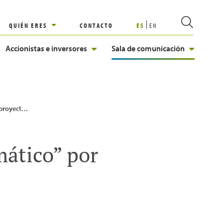
QUIÉN ERES
CONTACTO
ES
EN
Accionistas e inversores
Sala de comunicación
ancia y Alemania
ático” por