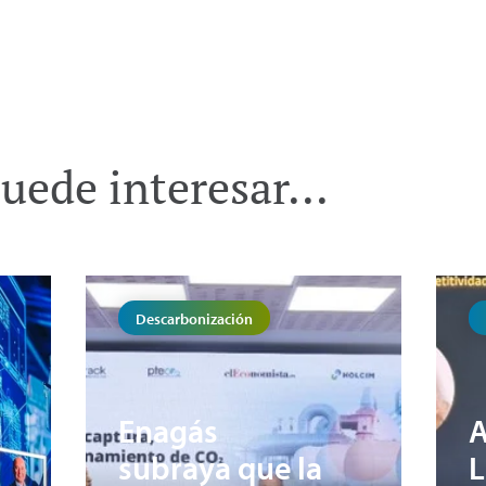
uede interesar...
Descarbonización
Enagás
A
subraya que la
L