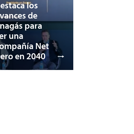
estaca los
vances de
nagás para
er una
ompañía Net
ero en 2040