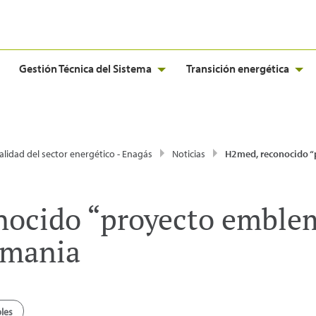
Gestión Técnica del Sistema
Transición energética
alidad del sector energético - Enagás
Noticias
H2med, reconocido “proyecto emblemático” por Fr
ocido “proyecto emblem
emania
les