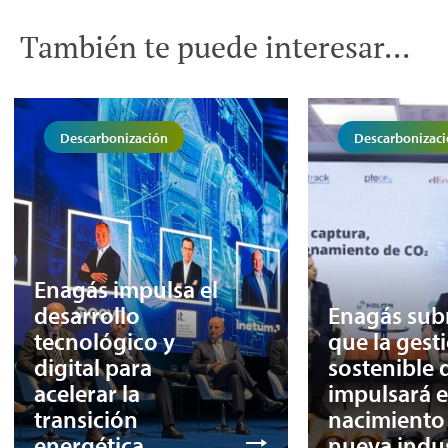
También te puede interesar...
Descarbonización
Descarbonizac
Enagás impulsa el
desarrollo
Enagás sub
tecnológico y
que la gest
digital para
sostenible 
acelerar la
impulsará e
transición
nacimiento
energética
nueva indus