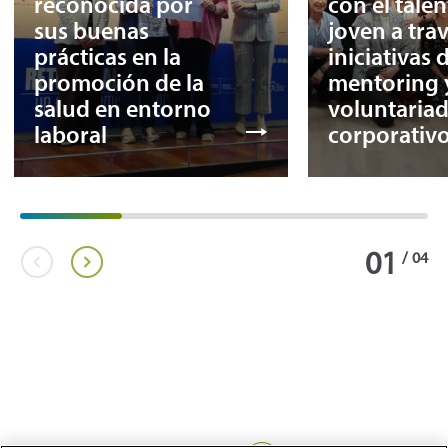
reconocida por
con el tale
sus buenas
joven a tra
prácticas en la
iniciativas 
promoción de la
mentoring 
salud en entorno
voluntaria
laboral
corporativ
01
/
04