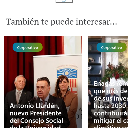
También te puede interesar...
Corporativo
Corporativo
Enagás rem
que más de
de sus inve
Antonio Llardén,
hasta 2030
nuevo Presidente
contribuirá
del Consejo Social
mitigar el 
de la Universidad
climático s