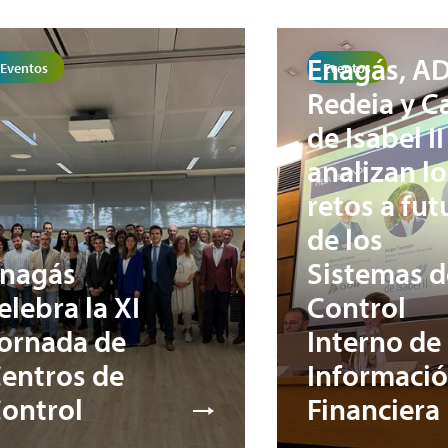
Enagás, AD
Eventos
Eventos
Redeia y C
de Isabel II
analizan lo
retos a fut
de los
nagás
Sistemas d
elebra la XI
Control
ornada de
Interno de 
entros de
Informaci
ontrol
Financiera