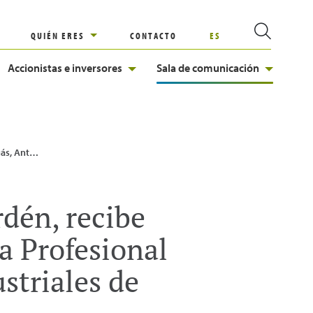
QUIÉN ERES
CONTACTO
ES
Accionistas e inversores
Sala de comunicación
l de Ingenieros Industriales de Madrid
rdén, recibe
a Profesional
striales de