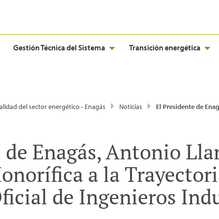
Gestión Técnica del Sistema
Transición energética
alidad del sector energético - Enagás
Noticias
El Presidente de Enagás, Antonio Llardén, recibe la Mención Honorífica a la Trayectoria Profesional del Colegio Oficia
 de Enagás, Antonio Lla
norífica a la Trayectori
ficial de Ingenieros Indu