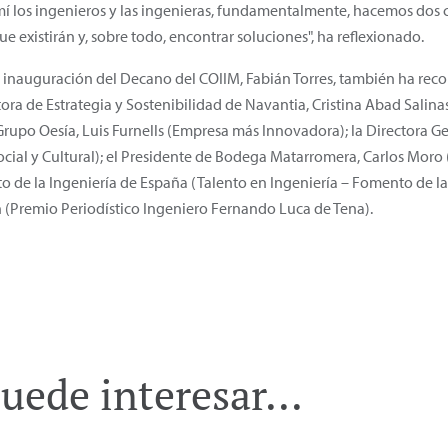
 mí los ingenieros y las ingenieras, fundamentalmente, hacemos dos c
e existirán y, sobre todo, encontrar soluciones", ha reflexionado.
 inauguración del Decano del COIIM, Fabián Torres, también ha reco
ora de Estrategia y Sostenibilidad de Navantia, Cristina Abad Salina
 Grupo Oesía, Luis Furnells (Empresa más Innovadora); la Directora G
ocial y Cultural); el Presidente de Bodega Matarromera, Carlos Mo
to de la Ingeniería de España (Talento en Ingeniería – Fomento de las
 (Premio Periodístico Ingeniero Fernando Luca de Tena).
uede interesar...