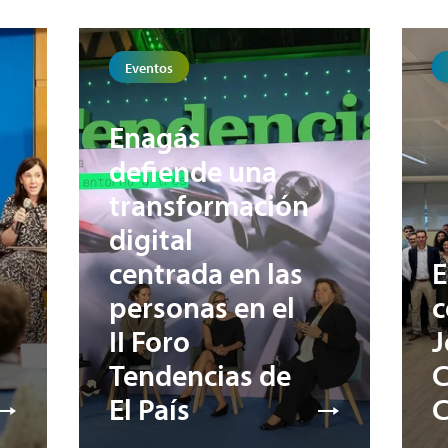
Eventos
Enagás
defiende una
transformación
digital
centrada en las
E
personas en el
c
II Foro
J
Tendencias de
C
El País
C