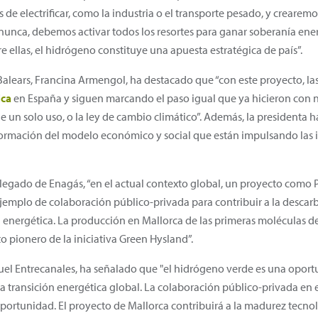
s de electrificar, como la industria o el transporte pesado, y crear
unca, debemos activar todos los resortes para ganar soberanía ener
e ellas, el hidrógeno constituye una apuesta estratégica de país”.
 Balears, Francina Armengol, ha destacado que “con este proyecto, la
ica
en España y siguen marcando el paso igual que ya hicieron con 
de un solo uso, o la ley de cambio climático”. Además, la presidenta
ormación del modelo económico y social que están impulsando las i
egado de Enagás, “en el actual contexto global, un proyecto como
mplo de colaboración público-privada para contribuir a la descarbo
 energética. La producción en Mallorca de las primeras moléculas 
 pionero de la iniciativa Green Hysland”.
el Entrecanales, ha señalado que "el hidrógeno verde es una oport
a transición energética global. La colaboración público-privada en
portunidad. El proyecto de Mallorca contribuirá a la madurez tecno