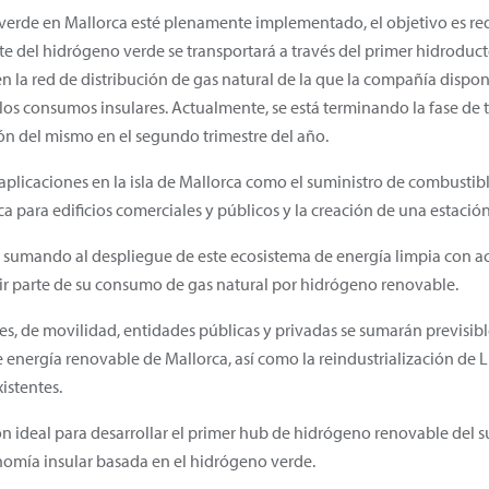
erde en Mallorca esté plenamente implementado, el objetivo es redu
rte del hidrógeno verde se transportará a través del primer hidroduc
 en la red de distribución de gas natural de la que la compañía disp
los consumos insulares. Actualmente, se está terminando la fase de t
ón del mismo en el segundo trimestre del año.
plicaciones en la isla de Mallorca como el suministro de combustible
ca para edificios comerciales y públicos y la creación de una estaci
tá sumando al despliegue de este ecosistema de energía limpia con 
uir parte de su consumo de gas natural por hidrógeno renovable.
es, de movilidad, entidades públicas y privadas se sumarán previsib
 energía renovable de Mallorca, así como la reindustrialización de 
istentes.
n ideal para desarrollar el primer hub de hidrógeno renovable del su
omía insular basada en el hidrógeno verde.