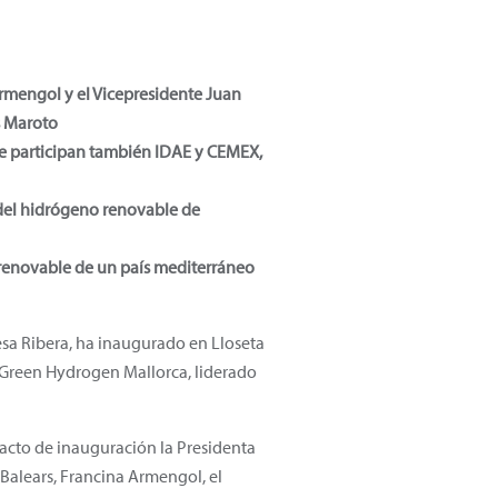
Armengol y el Vicepresidente Juan
s Maroto
ue participan también IDAE y CEMEX,
 del hidrógeno renovable de
o renovable de un país mediterráneo
resa Ribera, ha inaugurado en Lloseta
o Green Hydrogen Mallorca, liderado
 acto de inauguración la Presidenta
s Balears, Francina Armengol, el