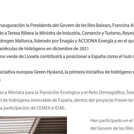
inauguración la Presidenta del Govern de les Illes Balears, Francina 
 a Teresa Ribera la Ministra de Industria, Comercio y Turismo, Reye
drogen Mallorca, liderado por Enagás y ACCIONA Energía y en el q
moléculas de hidrógeno en diciembre de 2021
eno verde de Lloseta contribuirá a posicionar a España como el hub
iniciativa europea Green Hysland, la primera iniciativa de hidrógen
a
no y Ministra para la Transición Ecológica y el Reto Demográfico, Te
rial de hidrógeno renovable de España, dentro del proyecto Power t
a participación de CEMEX e IDAE.
Han participado en el
del Govern de les Ille