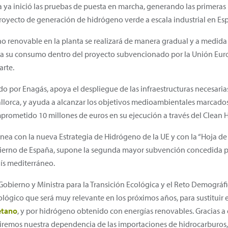
a ya inició las pruebas de puesta en marcha, generando las primera
royecto de generación de hidrógeno verde a escala industrial en Es
o renovable en la planta se realizará de manera gradual y a medida 
ara su consumo dentro del proyecto subvencionado por la Unión Eu
arte.
o por Enagás, apoya el despliegue de las infraestructuras necesaria
llorca, y ayuda a alcanzar los objetivos medioambientales marcados p
mprometido 10 millones de euros en su ejecución a través del Clean
línea con la nueva Estrategia de Hidrógeno de la UE y con la “Hoja d
bierno de España, supone la segunda mayor subvención concedida p
ís mediterráneo.
Gobierno y Ministra para la Transición Ecológica y el Reto Demográfic
ógico que será muy relevante en los próximos años, para sustituir el
etano
, y por hidrógeno obtenido con energías renovables. Gracias a
remos nuestra dependencia de las importaciones de hidrocarburos,