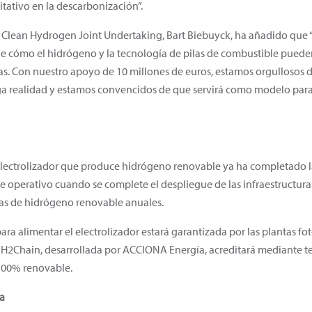
itativo en la descarbonización”.
el Clean Hydrogen Joint Undertaking, Bart Biebuyck, ha añadido que “
e cómo el hidrógeno y la tecnología de pilas de combustible pueden
as. Con nuestro apoyo de 10 millones de euros, estamos orgullosos 
ga realidad y estamos convencidos de que servirá como modelo para 
 electrolizador que produce hidrógeno renovable ya ha completado l
 operativo cuando se complete el despliegue de las infraestructur
as de hidrógeno renovable anuales.
ara alimentar el electrolizador estará garantizada por las plantas f
H2Chain, desarrollada por ACCIONA Energía, acreditará mediante t
100% renovable.
ca