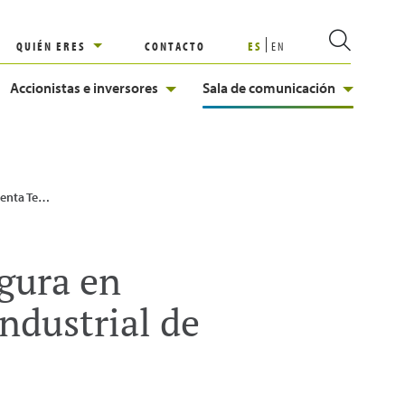
QUIÉN ERES
CONTACTO
ES
EN
Accionistas e inversores
Sala de comunicación
ndustrial de hidrógeno renovable de España
gura en
industrial de