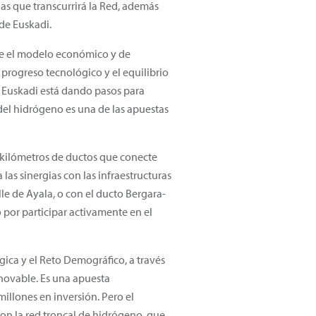
las que transcurrirá la Red, además
 de Euskadi.
le el modelo económico y de
progreso tecnológico y el equilibrio
e Euskadi está dando pasos para
del hidrógeno es una de las apuestas
3 kilómetros de ductos que conecte
las sinergias con las infraestructuras
e de Ayala, o con el ducto Bergara-
o por participar activamente en el
gica y el Reto Demográfico, a través
enovable. Es una apuesta
illones en inversión. Pero el
on la red troncal de hidrógeno, que