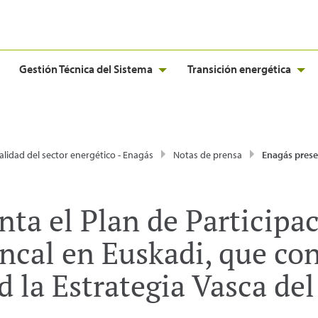
Gestión Técnica del Sistema
Transición energética
alidad del sector energético - Enagás
Notas de prensa
Enagás presenta el Plan de Participación Pública de la Red Troncal en Euskadi, que contribuirá a ha
nta el Plan de Participa
ncal en Euskadi, que con
d la Estrategia Vasca de