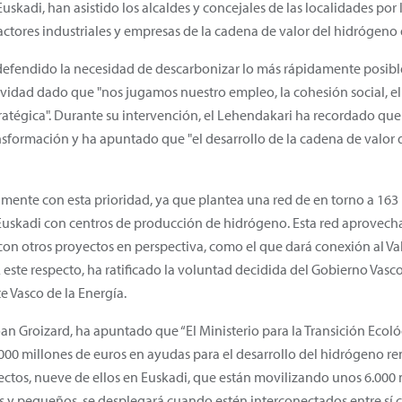
skadi, han asistido los alcaldes y concejales de las localidades por 
 actores industriales y empresas de la cadena de valor del hidrógeno
 defendido la necesidad de descarbonizar lo más rápidamente posib
ividad dado que "nos jugamos nuestro empleo, la cohesión social, el 
ratégica". Durante su intervención, el Lehendakari ha recordado qu
ansformación y ha apuntado que "el desarrollo de la cadena de valor 
amente con esta prioridad, ya que plantea una red de en torno a 16
 Euskadi con centros de producción de hidrógeno. Esta red aprovecha 
n otros proyectos en perspectiva, como el que dará conexión al Vall
 este respecto, ha ratificado la voluntad decidida del Gobierno Vasc
te Vasco de la Energía.
oan Groizard, ha apuntado que “El Ministerio para la Transición Ecoló
000 millones de euros en ayudas para el desarrollo del hidrógeno r
ctos, nueve de ellos en Euskadi, que están movilizando unos 6.000 m
s y pequeños, se desplegará cuando estén interconectados entre sí c