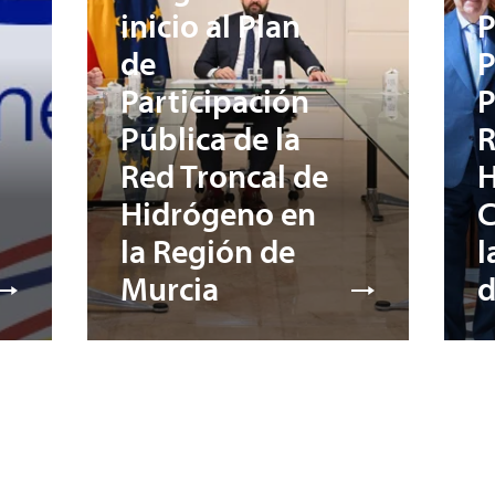
inicio al Plan
P
de
P
Participación
P
Pública de la
R
Red Troncal de
H
Hidrógeno en
C
la Región de
l
Murcia
d