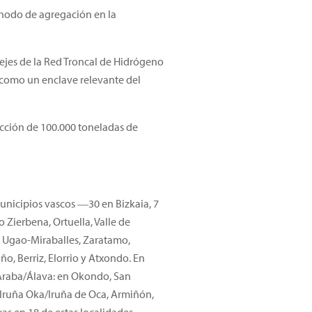
 nodo de agregación en la
ejes de la Red Troncal de Hidrógeno
i como un enclave relevante del
ucción de 100.000 toneladas de
unicipios vascos ―30 en Bizkaia, 7
Zierbena, Ortuella, Valle de
, Ugao-Miraballes, Zaratamo,
o, Berriz, Elorrio y Atxondo. En
 Araba/Álava: en Okondo, San
, Iruña Oka/Iruña de Oca, Armiñón,