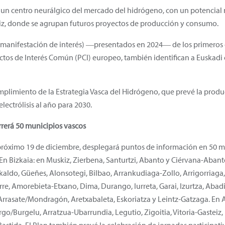
n un centro neurálgico del mercado del hidrógeno, con un potencial
eiz, donde se agrupan futuros proyectos de producción y consumo.
manifestación de interés) ―presentados en 2024― de los primeros 
ectos de Interés Común (PCI) europeo, también identifican a Euskad
cumplimiento de la Estrategia Vasca del Hidrógeno, que prevé la prod
ectrólisis al año para 2030.
rrerá 50 municipios vascos
l próximo 19 de diciembre, desplegará puntos de información en 50 m
 Bizkaia: en Muskiz, Zierbena, Santurtzi, Abanto y Ciérvana-Abanto 
aldo, Güeñes, Alonsotegi, Bilbao, Arrankudiaga-Zollo, Arrigorriaga
re, Amorebieta-Etxano, Dima, Durango, Iurreta, Garai, Izurtza, Abadiñ
 Arrasate/Mondragón, Aretxabaleta, Eskoriatza y Leintz-Gatzaga. En
go/Burgelu, Arratzua-Ubarrundia, Legutio, Zigoitia, Vitoria-Gasteiz