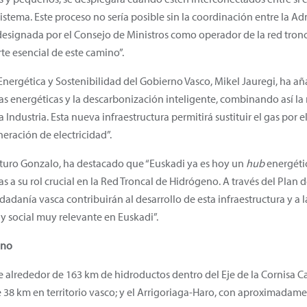
istema. Este proceso no sería posible sin la coordinación entre la Ad
ignada por el Consejo de Ministros como operador de la red troncal
te esencial de este camino”.
n Energética y Sostenibilidad del Gobierno Vasco, Mikel Jauregi, ha 
s energéticas y la descarbonización inteligente, combinando así la
ndustria. Esta nueva infraestructura permitirá sustituir el gas por 
eración de electricidad”.
turo Gonzalo, ha destacado que “Euskadi ya es hoy un
hub
energétic
s a su rol crucial en la Red Troncal de Hidrógeno. A través del Plan d
dadanía vasca contribuirán al desarrollo de esta infraestructura y a
 social muy relevante en Euskadi”.
eno
 alrededor de 163 km de hidroductos dentro del Eje de la Cornisa Ca
 38 km en territorio vasco; y el Arrigoriaga-Haro, con aproximadam