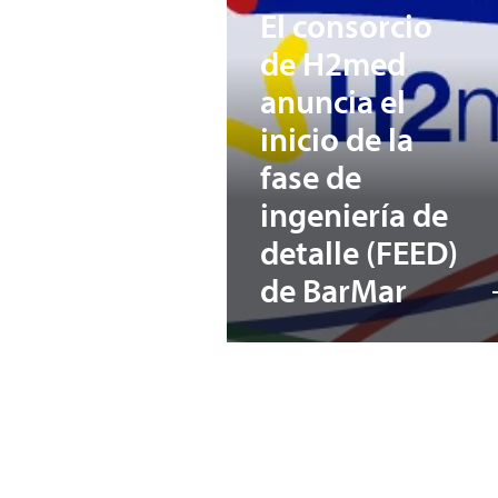
El consorcio
de H2med
anuncia el
inicio de la
fase de
ingeniería de
detalle (FEED)
de BarMar