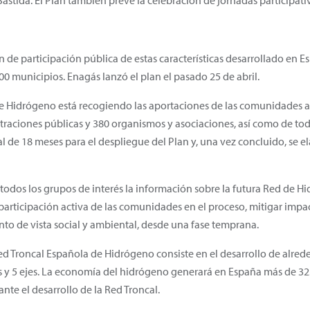
stida. El Plan también prevé la celebración de jornadas participativ
n de participación pública de estas características desarrollado en E
municipios. Enagás lanzó el plan el pasado 25 de abril.
de Hidrógeno está recogiendo las aportaciones de las comunidades
traciones públicas y 380 organismos y asociaciones, así como de to
al de 18 meses para el despliegue del Plan y, una vez concluido, se e
 todos los grupos de interés la información sobre la futura Red de Hi
articipación activa de las comunidades en el proceso, mitigar impacto
to de vista social y ambiental, desde una fase temprana.
Red Troncal Española de Hidrógeno consiste en el desarrollo de alred
 y 5 ejes. La economía del hidrógeno generará en España más de 32.
te el desarrollo de la Red Troncal.