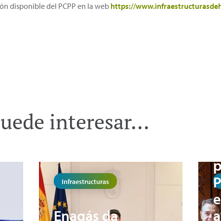
ión disponible del PCPP en la web
https://www.infraestructurasde
uede interesar...
E
p
P
Infraestructuras
e
Enagás da
a