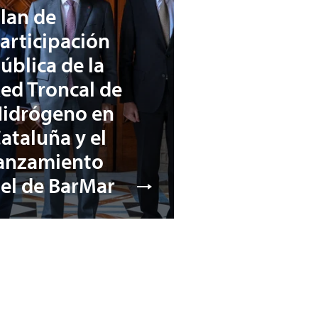
lan de
articipación
ública de la
ed Troncal de
idrógeno en
ataluña y el
anzamiento
el de BarMar