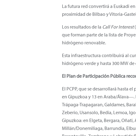
La futura red convertirá a Euskadi e
proximidad de Bilbao y Vitoria-Gast
Los resultados de la
Call For Interest
(
que forman parte de la lista de Proy
hidrógeno renovable.
Esta infraestructura contribuirá al 
hidrógeno verde y hasta 300 MW de el
El Plan de Participación Pública reco
El PCPP, que se desarrollará hasta e
en Gipuzkoa y 13 en Araba/Álava―. En
Trápaga-Trapagaran, Galdames, Barak
Zeberio, Usansolo, Bedia, Lemoa, Igor
Gipuzkoa: en Elgeta, Bergara, Oñati,
Millán/Donemiliaga, Barrundia, Elbur