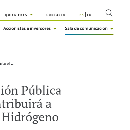
QUIÉN ERES
CONTACTO
ES
EN
Accionistas e inversores
Sala de comunicación
cer realidad la Estrategia Vasca del Hidrógeno
ción Pública
tribuirá a
l Hidrógeno