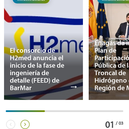
Enagás da in
El consorcio de
Plan de
H2med anuncia el
Participaci
inicio de la fase de
Pública de 
ingeniería de
Troncal de
detalle (FEED) de
Hidrógeno 
BarMar
Región de 
01
/
03