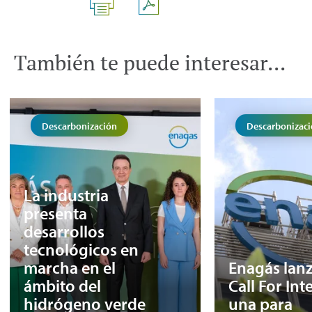
También te puede interesar...
Descarbonización
Descarbonizac
La industria
presenta
desarrollos
tecnológicos en
marcha en el
Enagás lan
ámbito del
Call For Int
hidrógeno verde
una para