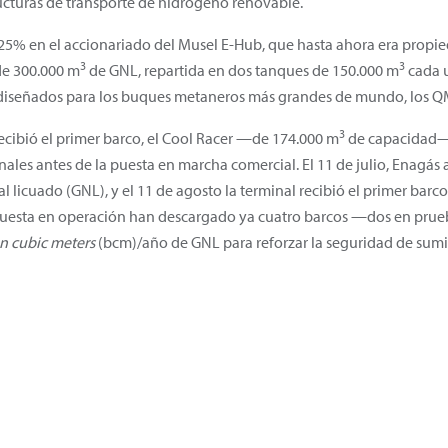
ructuras de transporte de hidrógeno renovable.
 25% en el accionariado del Musel E-Hub, que hasta ahora era prop
3
3
e 300.000 m
de GNL, repartida en dos tanques de 150.000 m
cada 
a diseñados para los buques metaneros más grandes de mundo, los Q
3
recibió el primer barco, el Cool Racer —de 174.000 m
de capacidad—,
inales antes de la puesta en marcha comercial. El 11 de julio, Enagás 
al licuado (GNL), y el 11 de agosto la terminal recibió el primer barc
uesta en operación han descargado ya cuatro barcos —dos en prue
on cubic meters
(bcm)/año de GNL para reforzar la seguridad de sumi