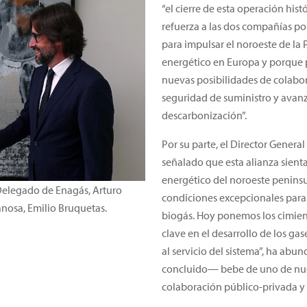
“el cierre de esta operación hist
refuerza a las dos compañías po
para impulsar el noroeste de la
energético en Europa y porque 
nuevas posibilidades de colabor
seguridad de suministro y avanz
descarbonización”.
Por su parte, el Director Genera
señalado que esta alianza sienta
energético del noroeste peninsu
 Delegado de Enagás, Arturo
condiciones excepcionales para
anosa, Emilio Bruquetas.
biogás. Hoy ponemos los cimient
clave en el desarrollo de los ga
al servicio del sistema”, ha abu
concluido— bebe de uno de nues
colaboración público-privada y