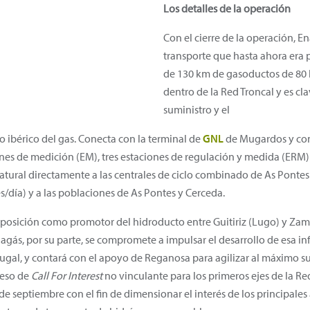
Los detalles de la operación
Con el cierre de la operación, En
transporte que hasta ahora era
de 130 km de gasoductos de 80 b
dentro de la Red Troncal y es cl
suministro y el
 ibérico del gas. Conecta con la terminal de
GNL
de Mugardos y con 
es de medición (EM), tres estaciones de regulación y medida (ERM) y
 natural directamente a las centrales de ciclo combinado de As Pont
es/día) y a las poblaciones de As Pontes y Cerceda.
osición como promotor del hidroducto entre Guitiriz (Lugo) y Zamo
gás, por su parte, se compromete a impulsar el desarrollo de esa inf
ugal, y contará con el apoyo de Reganosa para agilizar al máximo s
ceso de
Call For Interest
no vinculante para los primeros ejes de la R
 septiembre con el fin de dimensionar el interés de los principales 