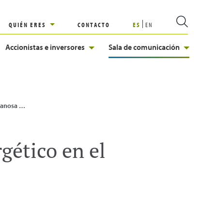
QUIÉN ERES
CONTACTO
ES
EN
Accionistas e inversores
Sala de comunicación
el noroeste peninsular
gético en el