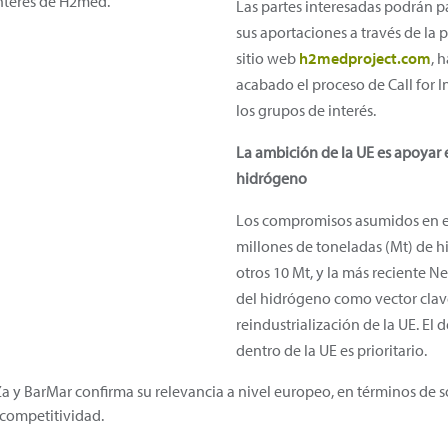
interés de H2med.
Las partes interesadas podrán pa
sus aportaciones a través de la 
sitio web
h2medproject.com
, 
acabado el proceso de Call for In
los grupos de interés.
La ambición de la UE es apoyar 
hidrógeno
Los compromisos asumidos en e
millones de toneladas (Mt) de h
otros 10 Mt, y la más reciente N
del hidrógeno como vector clav
reindustrialización de la UE. El 
dentro de la UE es prioritario.
lZa y BarMar confirma su relevancia a nivel europeo, en términos de s
 competitividad.