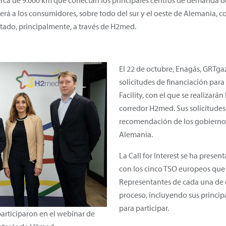
ca de 9.000 km que conectan los principales centros de demanda del
á a los consumidores, sobre todo del sur y el oeste de Alemania, co
rtado, principalmente, a través de H2med.
El 22 de octubre, Enagás, GRTga
solicitudes de financiación pa
Facility, con el que se realizarán
corredor H2med. Sus solicitudes
recomendación de los gobiernos
Alemania.
La Call for Interest se ha prese
con los cinco TSO europeos que 
Representantes de cada una de 
proceso, incluyendo sus principa
para participar.
articiparon en el webinar de