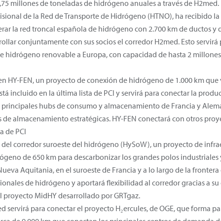
,75 millones de toneladas de hidrógeno anuales a través de H2med.
isional de la Red de Transporte de Hidrógeno (HTNO), ha recibido l
operar la red troncal española de hidrógeno con 2.700 km de ductos 
rollar conjuntamente con sus socios el corredor H2med. Esto servirá p
 hidrógeno renovable a Europa, con capacidad de hasta 2 millones
en HY-FEN, un proyecto de conexión de hidrógeno de 1.000 km que v
tá incluido en la última lista de PCI y servirá para conectar la prod
s principales hubs de consumo y almacenamiento de Francia y Alemani
s de almacenamiento estratégicas. HY-FEN conectará con otros proy
ta de PCI
o del corredor suroeste del hidrógeno (HySoW), un proyecto de infra
geno de 650 km para descarbonizar los grandes polos industriales y
Nueva Aquitania, en el suroeste de Francia y a lo largo de la front
onales de hidrógeno y aportará flexibilidad al corredor gracias a 
l proyecto MidHY desarrollado por GRTgaz.
 servirá para conectar el proyecto H₂ercules, de OGE, que forma par