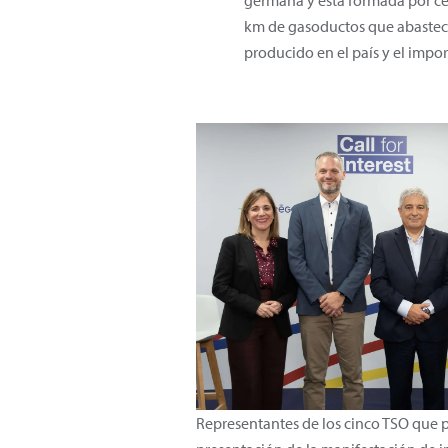
germana y está formada por cer
km de gasoductos que abastecer
producido en el país y el impo
Representantes de los cinco TSO que p