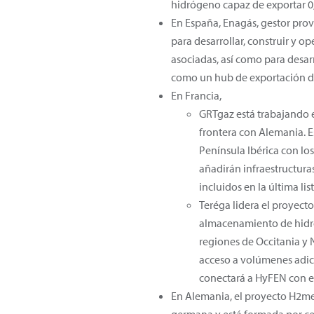
hidrógeno capaz de exportar 0
En España, Enagás, gestor prov
para desarrollar, construir y 
asociadas, así como para desar
como un hub de exportación de
En Francia,
GRTgaz está trabajando 
frontera con Alemania. Es
Península Ibérica con lo
añadirán infraestructura
incluidos en la última lis
Teréga lidera el proyect
almacenamiento de hidró
regiones de Occitania y 
acceso a volúmenes adici
conectará a HyFEN con e
En Alemania, el proyecto H2med