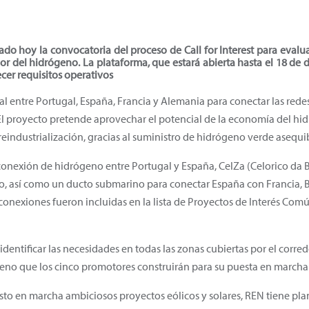
o hoy la convocatoria del proceso de Call for Interest para evalua
lor del hidrógeno. La plataforma, que estará abierta hasta el 18 de 
ecer requisitos operativos
al entre Portugal, España, Francia y Alemania para conectar las red
 El proyecto pretende aprovechar el potencial de la economía del hi
reindustrialización, gracias al suministro de hidrógeno verde asequi
conexión de hidrógeno entre Portugal y España, CelZa (Celorico da
ño, así como un ducto submarino para conectar España con Francia, 
onexiones fueron incluidas en la lista de Proyectos de Interés Común
es identificar las necesidades en todas las zonas cubiertas por el corr
geno que los cinco promotores construirán para su puesta en marcha
to en marcha ambiciosos proyectos eólicos y solares, REN tiene plan