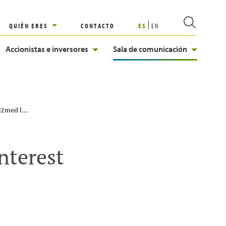
QUIÉN ERES
CONTACTO
ES
EN
Accionistas e inversores
Sala de comunicación
all for Interest
nterest