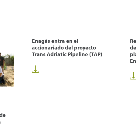
Enagás entra en el
Re
accionariado del proyecto
de
Trans Adriatic Pipeline (TAP)
pl
En
 de
a