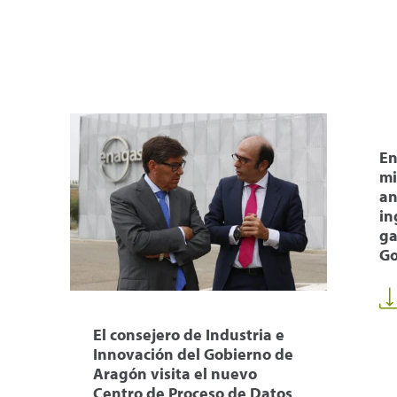
En
mi
an
in
ga
Go
El consejero de Industria e
Innovación del Gobierno de
Aragón visita el nuevo
Centro de Proceso de Datos