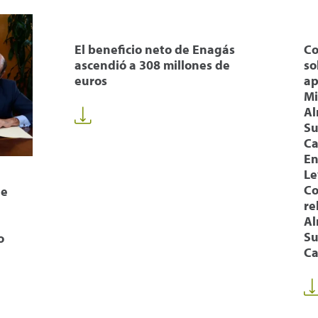
El beneficio neto de Enagás
Co
ascendió a 308 millones de
so
euros
ap
Mi
Al
Su
Ca
En
Le
Co
de
re
Al
Su
o
Ca