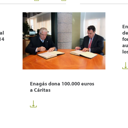
En
al
de
14
fo
au
lo
Enagás dona 100.000 euros
a Cáritas