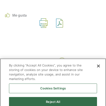
Me gusta
Compartir:
By clicking “Accept All Cookies”, you agree to the
storing of cookies on your device to enhance site
navigation, analyze site usage, and assist in our
marketing efforts.
Cookies Settings
2026 © Enagás S.A. Todos los derechos reservados
Aviso legal
Politica de privacidad
Cookies
Mapa Web
Accesibilidad
Gas
Reject All
natural