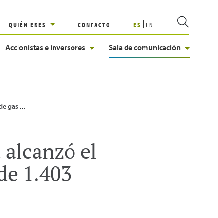
QUIÉN ERES
CONTACTO
ES
EN
Accionistas e inversores
Sala de comunicación
 estival de 1.403 Gigawatios hora (GWh)
 alcanzó el
 de 1.403