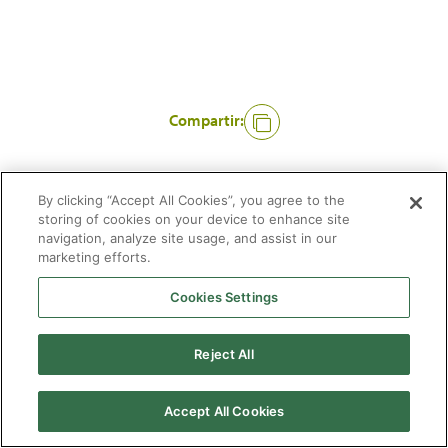
Compartir:
By clicking “Accept All Cookies”, you agree to the
storing of cookies on your device to enhance site
navigation, analyze site usage, and assist in our
marketing efforts.
Cookies Settings
2026 © Enagás S.A. Todos los derechos reservados
Aviso legal
Politica de privacidad
Cookies
Mapa Web
Accesibilidad
Gas
Reject All
natural
Accept All Cookies