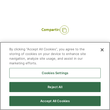
Compartir:
By clicking “Accept All Cookies”, you agree to the
storing of cookies on your device to enhance site
navigation, analyze site usage, and assist in our
marketing efforts.
Cookies Settings
2026 © Enagás S.A. Todos los derechos reservados
Aviso legal
Politica de privacidad
Cookies
Mapa Web
Accesibilidad
Gas
Reject All
natural
Accept All Cookies