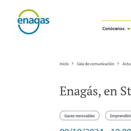
Conócenos
Inicio
Sala de comunicación
Actu
Enagás, en S
Gases renovables
Emprendim