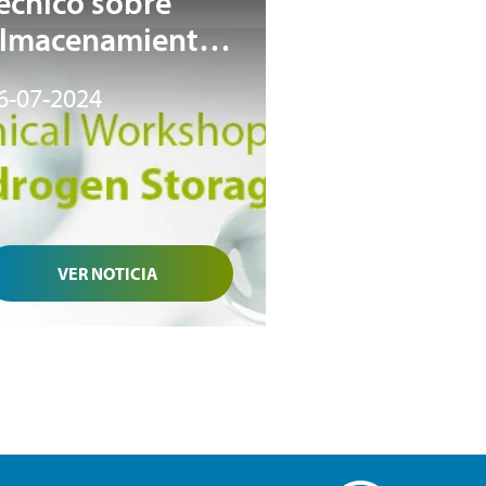
écnico sobre
lmacenamiento
e hidrógeno
6-07-2024
VER NOTICIA