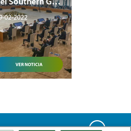
el Southern Gas
orridor
9-02-2022
VER NOTICIA
kies
Mapa Web
Accesibilidad
Gas natural