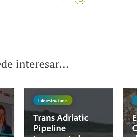
e interesar...
Infraestructuras
Trans Adriatic
E
Pipeline
C