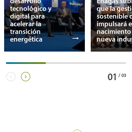
desarrollo
Enagás sub
tecnológico y
que la gest
digital para
sostenible 
acelerar la
impulsará e
transición
nacimiento
energética
nueva indus
01
/
03